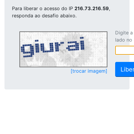
Para liberar o acesso
do IP
216.73.216.59
,
responda ao desafio abaixo.
Digite 
lado no
[trocar imagem]