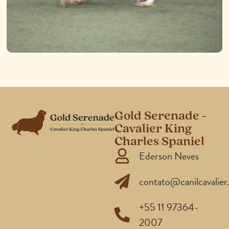
Gold Serenade -
Cavalier King
Charles Spaniel
Ederson Neves
contato@canilcavalier
+55 11 97364-
2007