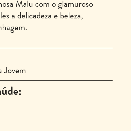
ilhosa Malu com o glamuroso
es a delicadeza e beleza,
inhagem.
a Jovem
aúde: