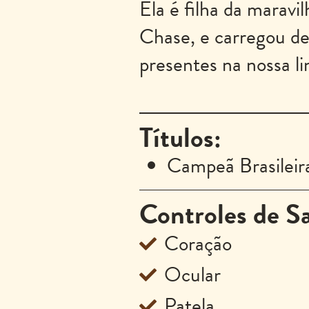
Ela é filha da marav
Chase, e carregou del
presentes na nossa l
Títulos:
Campeã Brasileir
Controles de S
Coração
Ocular
Patela